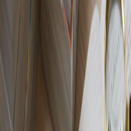
事態に直面します。学生時代に互いに深く愛し合ったもの
の、すれ違いから別れてしまった二人。仕事上ではプロとし
て接する沙織ですが、城島はまるで昔の関係を取り戻そうと
するかのように、公私にわたって彼女に接近してきます。過
去の未練と、現在の職場という複雑な状況が絡み合い、二人
の関係は再び熱を帯びていく。
大人の女性が共感する核心的ポイント
この作品が多くの大人の女性に共感されるのは、「元カレと
の再会」という、誰もが一度は想像したことのあるシチュエ
ーションをリアルに描いている点です。特に、過去の清算
や、成長した大人として改めて向き合う関係性は、単なる懐
かしさだけでなく、大人の恋愛における複雑な感情を呼び起
こします。仕事と恋愛の境界線が曖昧になる中で、自分の気
持ちとどう向き合うか、という葛藤は、多くのキャリアウー
マンにとって身近なテーマです。また、過去の過ちを乗り越
え、より深い関係を築こうとする二人の努力は、読者に感動