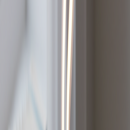
読者が選ぶTL漫画人気ラ
ンキング：大人の女性が共
感する上位作品の深層
桜庭 みこと（さくらば みこと）桜庭 みこと（さくらば みこ
と）May 5, 2026
読者が選ぶTL漫画の人気ランキングで、大人の女性が共感
できる作品はどれが上位ですか？
読者が選ぶTL漫画の人気ランキングで大人の女性が共感で
きる作品は、単なる性描写だけでなく、心理的リアリティと
現代女性の葛藤や願望を深く描いた作品が上位を占めます。
例えば「部長は私の秘密を知っている」のように、仕事とプ
ライベートのギャップや自己肯定感の低さを乗り越える物