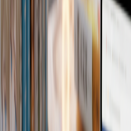
性描写のその先にある心理的リアリティ
大人の女性が共感を覚えるTL漫画は、表面的なシチュエー
ションや性描写に終始するのではなく、その奥にある心理的
なリアリティを深く追求しています。例えば、登場人物が抱
える過去のトラウマ、仕事での葛藤、自己肯定感の低さ、あ
るいは社会的な立場との板挟みなど、複雑な内面が丁寧に描
かれることで、読者は「自分にもこんな気持ち、経験がある
かもしれない」と強く感情移入します。性的なシーンも、単
なる行為としてではなく、登場人物の感情が高まり、愛や欲
望が深まっていくプロセスの一部として描かれるため、より
一層物語に深みを与えます。このように、心理描写が綿密で
あればあるほど、読者はキャラクターの行動原理や感情の変
化に納得し、物語全体に没入することができるのです。
現代社会を生きる女性の葛藤と願望
現代社会を生きる大人の女性は、キャリア、結婚、子育て、