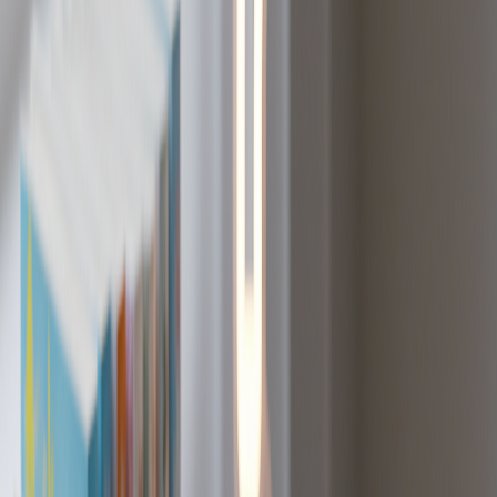
語、あるいは「元カレが上司になった日」のような大人の再
会と成長を描く作品が特に支持されています。共感を呼ぶキ
ャラクターの内面と物語の深さが重要な選定基準です。