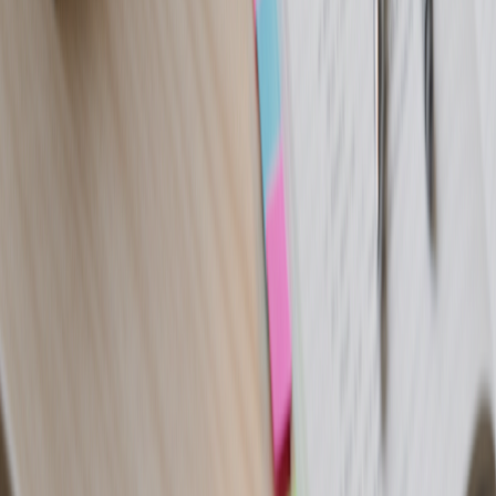
的な行為だったはずの夜の営みが、次第に互いの心を通わせ
る甘い時間へと変わっていく。冷え切っていた夫婦関係が、
少しずつ真実の愛へと発展していく様子を描いた物語です。
大人の女性が共感する核心的ポイント
この作品の共感ポイントは、「形だけの関係から真実の愛を
見出す」という、大人の女性が抱くロマンと現実的な願望を
巧みに融合させている点です。結婚生活におけるすれ違い
や、夫婦間のコミュニケーションの難しさといった、現実的
な課題を背景に持ちながらも、運命的な愛が芽生える過程
は、読者に深い感動を与えます。特に、最初は義務的だった
関係が、互いの内面を知ることで愛情へと昇華していく描写
は、大人の女性が求める「内面的な繋がり」の重要性を強く
訴えかけます。自己肯定感の低さや、自分は愛される価値が
あるのかという不安を抱える女性にとって、主人公の成長と
相手からの無条件の愛は、大きな希望となります。