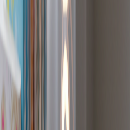
読者が選ぶTL漫画人気ランキング：大人の女性
が共感する上位作品の深層
Key Takeaways
大人の女性がTL漫画に求めるのは、性描写の先にある
「心理的リアリティ」と「現代社会を生きる女性の葛藤
と願望への共感」である。
kimimote独自の評価システムでは、深い心理描写、キ
ャラクターの魅力、現実的な葛藤の克服が上位作品の共
通点として重視される。
「部長は私の秘密を知っている」や「元カレが上司にな
った日」など、自己肯定感を高め、過去を乗り越え、真
実の愛を見出す物語が特に高い共感を得ている。
TL漫画は大人の読者層の拡大に伴い、キャリアと恋愛の