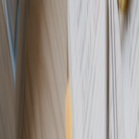
読者からは「元カレとの再会、まさに夢！」「仕事とプライ
ベートのバランスがリアル」「過去を乗り越えていく二人に
キュンとした」といった声が多数寄せられています。特に、
一度は終わった関係が、時を経て再燃するという展開に、読
者は強いロマンと希望を感じています。大人の男女が、それ
ぞれの立場やプライドを持ちながらも、本能的な引力に逆ら
えない様子が、読者の心を強く揺さぶります。感情の機微を
丁寧に描くことで、性描写がより官能的に感じられるという
意見も多く見られます。
公式配信サービス情報
「元カレが上司になった日」は、以下の主要な電子コミック
サービスで公式配信されており、違法サイトのリスクなく安
心して楽しめます。
シーモア読み放題
コミックフェスタ