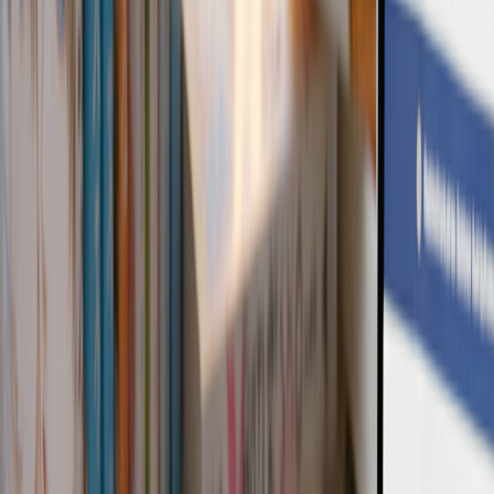
自己実現といった多岐にわたる課題に直面しています。TL
漫画が提供する「共感」は、まさにこうした現実の葛藤や、
それらを乗り越えたいという願望に寄り添うものです。例え
ば、仕事で責任ある立場を任されながらも恋愛に臆病になる
女性、離婚を経験し新たな人生を模索する女性、あるいは完
璧に見える男性との関係の中で自分の価値を見出す女性な
ど、多様な主人公像が描かれています。読者は、漫画の中で
主人公が困難を乗り越え、自己を肯定し、理想の愛を掴む姿
を見ることで、カタルシスを得るとともに、現実世界での自
分自身の生き方や幸福について考えを深めるきっかけを得ま
す。特に、男性キャラクターが単なる性的対象ではなく、女
性の悩みを受け止め、共に成長するパートナーとして描かれ
る点も、大人の女性読者からの高い共感を得ている要因と言
えるでしょう。
読者が選ぶTL漫画人気ランキング：上位作品の選定基準と
傾向