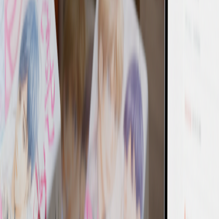
読者が選ぶTL漫画の人気ランキングで、大人の
女性が共感できる作品はどれが上位ですか？
大人の女性が深く共感するTL漫画作品トップ5徹底解説
ここからは、kimimoteが独自の視点で選定した「大人の女
性が深く共感できるTL漫画作品」のトップ5を、具体的な作
品例を挙げながら徹底的に解説します。これらの作品は、単
なる人気作であるだけでなく、読者の心を揺さぶり、深く記
憶に残る魅力を持っています。各作品のあらすじ、共感ポイ
ント、キャラクターの魅力、そして読者の声まで、詳細に掘