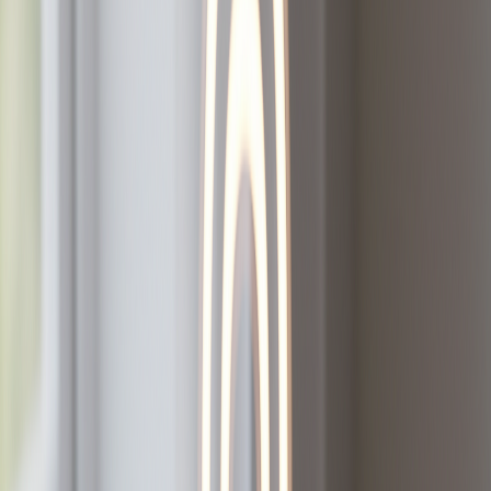
キャラクター像と関係性の深掘り
読者レビューから見る支持される理由
公式配信サービス情報
作品名：「仮面夫婦の甘い夜」
あらすじと物語の背景
大人の女性が共感する核心的ポイント
キャラクター像と関係性の深掘り
読者レビューから見る支持される理由
公式配信サービス情報
作品名：「30歳からのシンデレラ」
あらすじと物語の背景