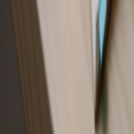
コミックフェスタ
ebookjapan
多くのサービスで巻読みや話読みが可能ですので、ご自身の
ペースでゆっくりと作品の世界に浸ることができます。
作品名：「30歳からのシンデレラ」
あらすじと物語の背景
主人公の田中美緒は、30歳を迎え、仕事も恋愛もパッとし
ない日々を送る地味なOL。自分に自信が持てず、諦めかけ
ていた美緒の前に、ある日突然、謎のイケメン・佐々木が現
れる。佐々木は、美緒の秘められた魅力を見抜き、彼女を
「最高の女性」へと変身させると宣言。最初は戸惑う美緒だ
ったが、佐々木の言葉と行動によって、次第に自分自身と向
き合い、内面から輝き始める。これは、30歳を過ぎてから
始まる、一人の女性の自己肯定と恋愛成就の物語です。