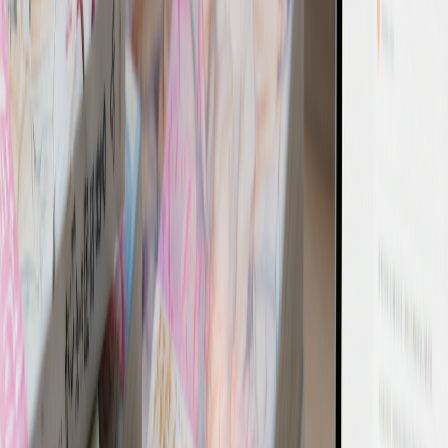
り下げてご紹介します。
作品名：「部長は私の秘密を知っている」
あらすじと物語の背景
主人公の佐倉美咲は、大手商社で働く28歳のキャリアウー
マン。仕事はできるが、恋愛には奥手で、過去のトラウマか
ら男性不信気味。そんな彼女の秘密は、ストレス解消のため
に夜な夜な通う会員制バーでの「変身」。眼鏡を外し、普段
とは真逆の奔放な姿で過ごす美咲だったが、ある夜、そこで
会社の鬼部長・神崎に遭遇してしまう。彼は美咲の秘密を知
ってしまったのか？そして、この偶然の出会いが、二人の関
係を大きく変えていく。
大人の女性が共感する核心的ポイント
本作の最大の共感ポイントは、現代を生きる女性が抱える
「仕事とプライベートのギャップ」と「自己肯定感の低さ」
をリアルに描いている点です。美咲のように、仕事では完璧