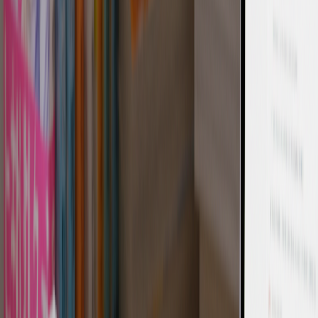
自然に組み込まれているか。
これらの要素を総合的に判断することで、単なる売上ランキ
ングでは見えにくい、大人の女性が真に「共感できる」作品
の傾向を浮き彫りにすることができます。例えば、近年では
「複雑な人間関係の中で自己肯定感を高めていく」ようなテ
ーマの作品が特に評価される傾向にあります。
近年のランキングに見られる新たな潮流
2020年代に入り、TL漫画のランキングには顕著な変化が見
られます。以前は「強引な男性に翻弄される」といったシチ
ュエーションが多かったのに対し、最近では「対等な関係性
の中で互いを尊重し、共に成長していく」ストーリーが上位
を占めるようになりました。また、主人公の年齢層も幅広く
なり、20代後半から30代、あるいはそれ以上の女性が主人
公となる作品が増加しています。これにより、読者は自身の
ライフステージに近いキャラクターに感情移入しやすくな