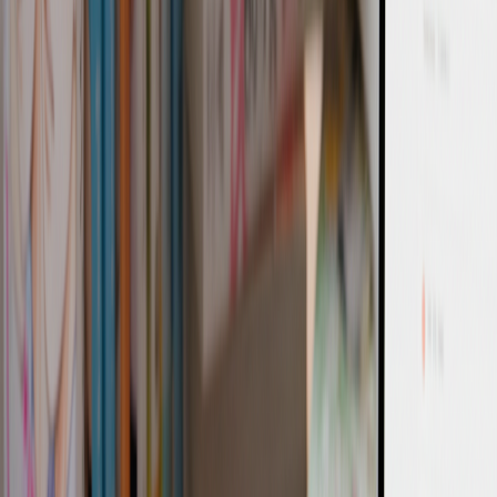
「読者が選ぶTL漫画の人気ランキングで、大人の女性が共
感できる作品はどれが上位ですか？」という問いに答えるた
めには、その選定基準を明確にすることが重要です。一般的
な売上ランキングだけでなく、本記事では特に「共感度」を
重視した独自の視点からランキングの傾向を分析します。近
年の読者アンケートでは、上位作品に共通して「深い心理描
写」「キャラクターの魅力」「現実的な葛藤と克服」といっ
た要素が挙げられています。これは、単純なファンタジーで
はなく、地に足の着いた感情の動きが求められていることの
表れです。
kimimote独自の総合評価システム
kimimoteでは、読者の皆様に本当に価値のある情報を提供
するため、複数の評価軸を組み合わせた独自の総合評価シス
テムを採用しています。具体的には、以下の要素を重視して
ランキングを形成しています。