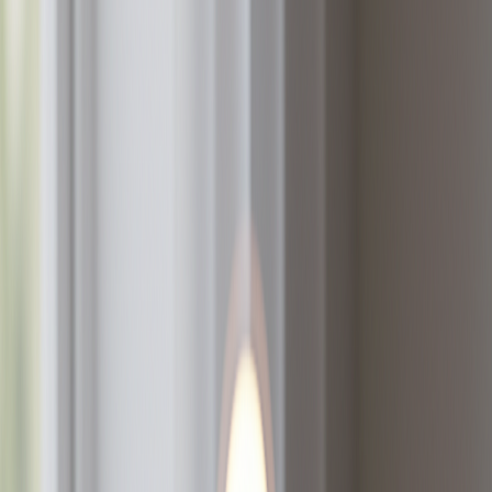
上位作品の深層
著者:
桜庭 みこと（さくらば みこと）
•
2026年5月5日
•
読了
時間:
2
分
大人の女性がTL漫画に求める「共感」とは何か？
性描写のその先にある心理的リアリティ
現代社会を生きる女性の葛藤と願望
読者が選ぶTL漫画人気ランキング：上位作品の選定基準
と傾向
kimimote独自の総合評価システム
近年のランキングに見られる新たな潮流