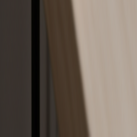
いと願う等身大の主人公です。彼女が佐々木の言葉を受け止
め、一歩ずつ前に進む姿は、読者に勇気を与えます。佐々木
は、美緒の潜在的な魅力を誰よりも理解し、惜しみなく愛情
とサポートを与える、まさに理想の王子様タイプ。しかし、
単なる完璧な男性ではなく、彼自身も美緒と関わることで、
新たな感情や価値観を発見していく人間的な深さも持ち合わ
せています。二人の関係は、最初は美緒を導く佐々木という
構図ですが、次第に互いが互いを高め合う対等なパートナー
シップへと発展していきます。この相互作用が、物語をより
魅力的なものにしています。
読者レビューから見る支持される理由
読者からは「美緒ちゃんの成長に涙した」「私も30代だけ
ど、すごく勇気をもらった」「佐々木様のような人が現れな
いかな」といった、熱のこもったレビューが数多く寄せられ
ています。特に、自己肯定感を高めていく過程や、年齢を理
由に諦めかけていた恋愛が成就する展開に、強い共感と憧れ