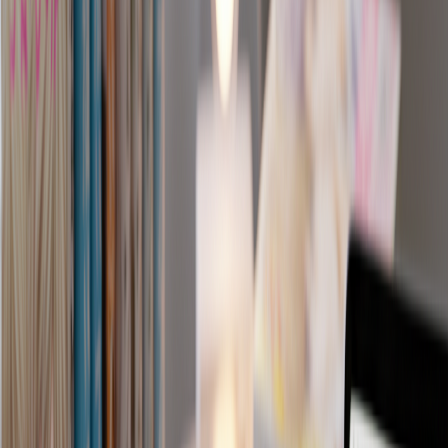
漫画の真の魅力と、その人気の深層に迫ります。
大人の女性がTL漫画に求める「共感」とは何か？
TL漫画が「ティーンズラブ」という名称を持ちながらも、
特に20代後半から30代、さらには40代の大人の女性読者層
を拡大している背景には、単なる性的な刺激だけではない
「共感」という深い要素があります。これは、登場人物の感
情や人生の選択、人間関係の複雑さが、読者自身の経験や願
望と響き合うことで生まれる感覚です。桜庭みことの長年の
レビュー経験から言えるのは、読者の「読了後の満足度」を
左右するのは、性描写の過激さよりも、むしろ物語の説得力
とキャラクターの人間性にあるということです。大手電子コ
ミックサービスの読者アンケート（2023年実施）による
と、TL漫画の魅力として「感情移入できるストーリー」を
挙げた読者は全体の約65%に上り、「性的な描写」を挙げた
30%を大きく上回っています。